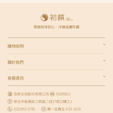
懷揣純淨初心．淬鍊滋養珍饌
購物說明
會員權利與義務
關於我們
會員隱私權條款
品牌故事
訂單查詢
客服資訊
鯛魚精營養
常見問題
生產流程安心檢驗
百森生技股份有限公司
91089812
聯絡我們
新北市板橋區三民路二段37號22樓之1
企業合作
(02)2953-0799
周一至周五 9:30-18:00