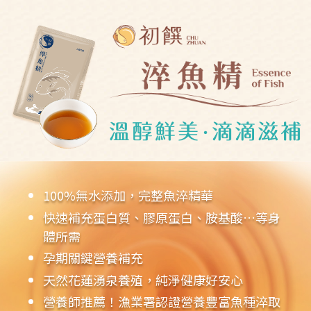
100%無水添加，完整魚淬精華
快速補充蛋白質、膠原蛋白、胺基酸…等身
體所需
孕期關鍵營養補充
天然花蓮湧泉養殖，純淨健康好安心
營養師推薦！漁業署認證營養豐富魚種淬取