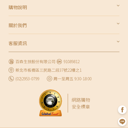
購物說明
會員權利與義務
關於我們
會員隱私權條款
品牌故事
訂單查詢
客服資訊
鯛魚精營養
常見問題
生產流程安心檢驗
百森生技股份有限公司
91089812
聯絡我們
新北市板橋區三民路二段37號22樓之1
企業合作
(02)2953-0799
周一至周五 9:30-18:00
網路購物
安全標章